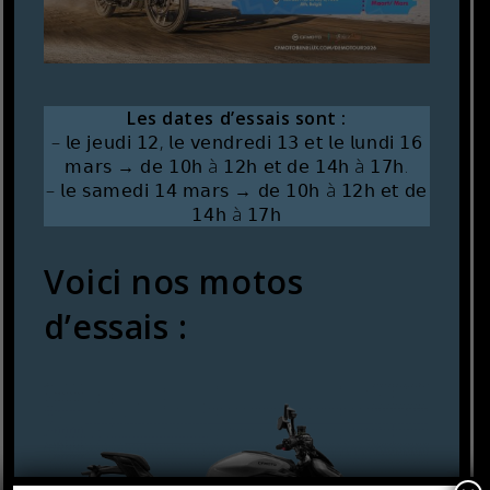
Les dates d’essais sont :
– 𝗅𝖾 𝗃𝖾𝗎𝖽𝗂 𝟣𝟤, 𝗅𝖾 𝗏𝖾𝗇𝖽𝗋𝖾𝖽𝗂 𝟣𝟥 𝖾𝗍 𝗅𝖾 𝗅𝗎𝗇𝖽𝗂 𝟣𝟨
𝗆𝖺𝗋𝗌 → 𝖽𝖾 𝟣𝟢𝗁 à 𝟣𝟤𝗁 𝖾𝗍 𝖽𝖾 𝟣𝟦𝗁 à 𝟣𝟩𝗁.
– 𝗅𝖾 𝗌𝖺𝗆𝖾𝖽𝗂 𝟣𝟦 𝗆𝖺𝗋𝗌 → 𝖽𝖾 𝟣𝟢𝗁 à 𝟣𝟤𝗁 𝖾𝗍 𝖽𝖾
𝟣𝟦𝗁 à 𝟣𝟩𝗁
Voici nos motos
d’essais :