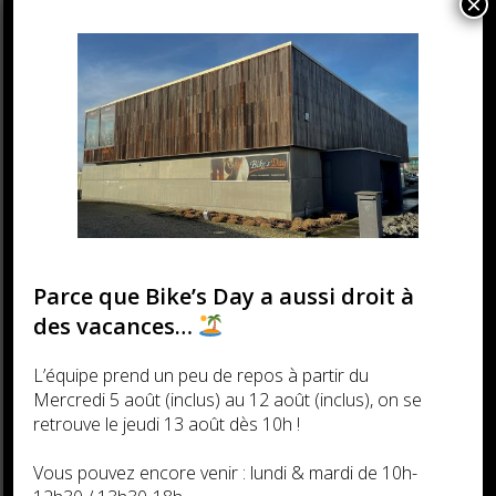
×
675nk
Parce que Bike’s Day a aussi droit à
des vacances…
Envie de réserver ?
L’équipe prend un peu de repos à partir du
Mercredi 5 août (inclus) au 12 août (inclus), on se
retrouve le jeudi 13 août dès 10h !
Les réservations ne se font que par mail :
Vous pouvez encore venir : lundi & mardi de 10h-
info@bikesday.be ou par téléphone :
+32 68 33 66
80.