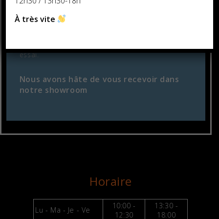
12h30 / 13h30-18h
Aucun autre moyen de réservation ne sera accepté !
À très vite
N’oubliez pas d’apporter votre carte d’identité
ainsi que votre permis moto le jour de votre
essai.
Nous avons hâte de vous recevoir dans
notre showroom
Horaire
10:00 -
13:30 -
Lu - Ma - Je - Ve
12:30
18:00